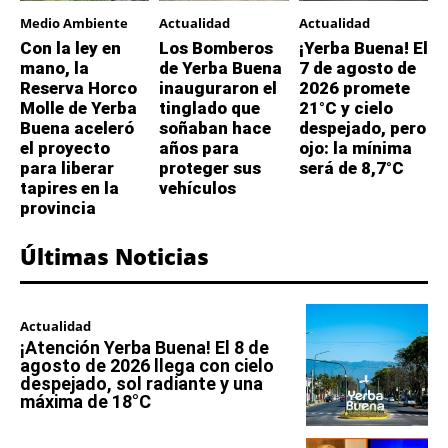
Medio Ambiente
Actualidad
Actualidad
Con la ley en
Los Bomberos
¡Yerba Buena! El
mano, la
de Yerba Buena
7 de agosto de
Reserva Horco
inauguraron el
2026 promete
Molle de Yerba
tinglado que
21°C y cielo
Buena aceleró
soñaban hace
despejado, pero
el proyecto
años para
ojo: la mínima
para liberar
proteger sus
será de 8,7°C
tapires en la
vehículos
provincia
Últimas Noticias
Actualidad
¡Atención Yerba Buena! El 8 de
agosto de 2026 llega con cielo
despejado, sol radiante y una
máxima de 18°C