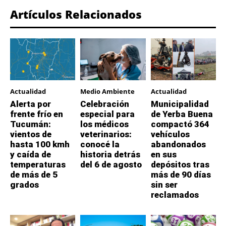
Artículos Relacionados
Actualidad
Medio Ambiente
Actualidad
Alerta por
Celebración
Municipalidad
frente frío en
especial para
de Yerba Buena
Tucumán:
los médicos
compactó 364
vientos de
veterinarios:
vehículos
hasta 100 kmh
conocé la
abandonados
y caída de
historia detrás
en sus
temperaturas
del 6 de agosto
depósitos tras
de más de 5
más de 90 días
grados
sin ser
reclamados