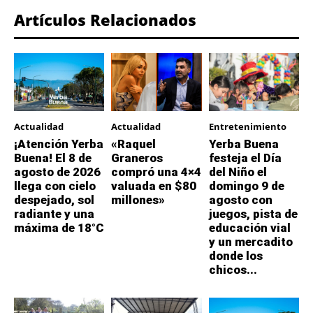
Artículos Relacionados
Actualidad
Actualidad
Entretenimiento
¡Atención Yerba
«Raquel
Yerba Buena
Buena! El 8 de
Graneros
festeja el Día
agosto de 2026
compró una 4×4
del Niño el
llega con cielo
valuada en $80
domingo 9 de
despejado, sol
millones»
agosto con
radiante y una
juegos, pista de
máxima de 18°C
educación vial
y un mercadito
donde los
chicos...