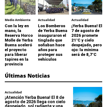
Medio Ambiente
Actualidad
Actualidad
Con la ley en
Los Bomberos
¡Yerba Buena! El
mano, la
de Yerba Buena
7 de agosto de
Reserva Horco
inauguraron el
2026 promete
Molle de Yerba
tinglado que
21°C y cielo
Buena aceleró
soñaban hace
despejado, pero
el proyecto
años para
ojo: la mínima
para liberar
proteger sus
será de 8,7°C
tapires en la
vehículos
provincia
Últimas Noticias
Actualidad
¡Atención Yerba Buena! El 8 de
agosto de 2026 llega con cielo
despejado, sol radiante y una