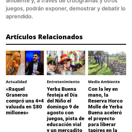
ambiente y, a través de crucigramas y otros
juegos, podrán exponer, demostrar y debatir lo
aprendido.
Artículos Relacionados
Actualidad
Entretenimiento
Medio Ambiente
«Raquel
Yerba Buena
Con la ley en
Graneros
festeja el Día
mano, la
compró una 4×4
del Niño el
Reserva Horco
valuada en $80
domingo 9 de
Molle de Yerba
millones»
agosto con
Buena aceleró
juegos, pista de
el proyecto
educación vial
para liberar
y un mercadito
tapires en la