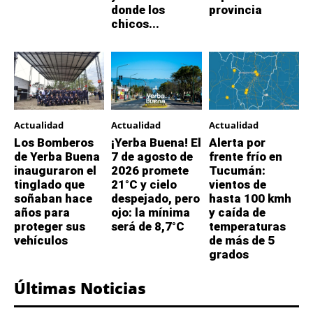
donde los
provincia
chicos...
Actualidad
Actualidad
Actualidad
Los Bomberos
¡Yerba Buena! El
Alerta por
de Yerba Buena
7 de agosto de
frente frío en
inauguraron el
2026 promete
Tucumán:
tinglado que
21°C y cielo
vientos de
soñaban hace
despejado, pero
hasta 100 kmh
años para
ojo: la mínima
y caída de
proteger sus
será de 8,7°C
temperaturas
vehículos
de más de 5
grados
Últimas Noticias