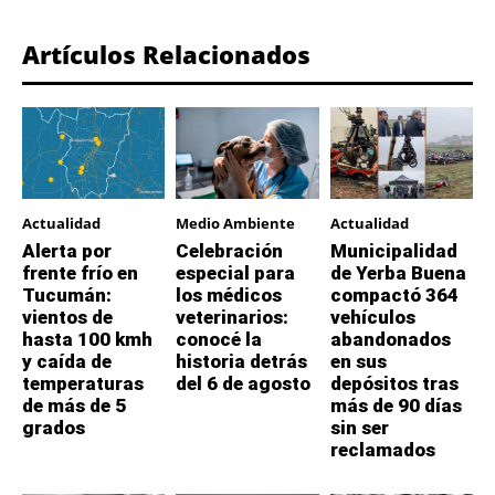
Artículos Relacionados
Actualidad
Medio Ambiente
Actualidad
Alerta por
Celebración
Municipalidad
frente frío en
especial para
de Yerba Buena
Tucumán:
los médicos
compactó 364
vientos de
veterinarios:
vehículos
hasta 100 kmh
conocé la
abandonados
y caída de
historia detrás
en sus
temperaturas
del 6 de agosto
depósitos tras
de más de 5
más de 90 días
grados
sin ser
reclamados