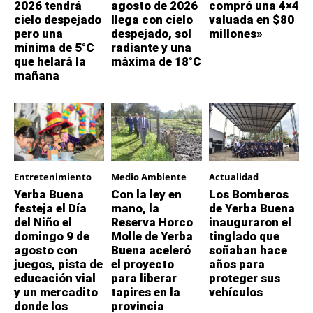
2026 tendrá
agosto de 2026
compró una 4×4
cielo despejado
llega con cielo
valuada en $80
pero una
despejado, sol
millones»
mínima de 5°C
radiante y una
que helará la
máxima de 18°C
mañana
Entretenimiento
Medio Ambiente
Actualidad
Yerba Buena
Con la ley en
Los Bomberos
festeja el Día
mano, la
de Yerba Buena
del Niño el
Reserva Horco
inauguraron el
domingo 9 de
Molle de Yerba
tinglado que
agosto con
Buena aceleró
soñaban hace
juegos, pista de
el proyecto
años para
educación vial
para liberar
proteger sus
y un mercadito
tapires en la
vehículos
donde los
provincia