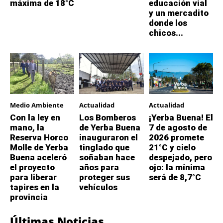
máxima de 18°C
educación vial
y un mercadito
donde los
chicos...
Medio Ambiente
Actualidad
Actualidad
Con la ley en
Los Bomberos
¡Yerba Buena! El
mano, la
de Yerba Buena
7 de agosto de
Reserva Horco
inauguraron el
2026 promete
Molle de Yerba
tinglado que
21°C y cielo
Buena aceleró
soñaban hace
despejado, pero
el proyecto
años para
ojo: la mínima
para liberar
proteger sus
será de 8,7°C
tapires en la
vehículos
provincia
Últimas Noticias