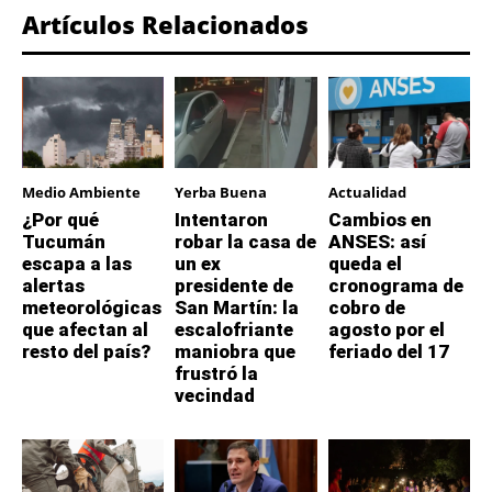
Artículos Relacionados
Medio Ambiente
Yerba Buena
Actualidad
¿Por qué
Intentaron
Cambios en
Tucumán
robar la casa de
ANSES: así
escapa a las
un ex
queda el
alertas
presidente de
cronograma de
meteorológicas
San Martín: la
cobro de
que afectan al
escalofriante
agosto por el
resto del país?
maniobra que
feriado del 17
frustró la
vecindad