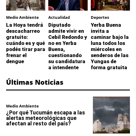
Medio Ambiente
Actualidad
Deportes
La Hoya tendrá
Diputado
Yerba Buena
descacharreo
admite vivir en
invita a
gratuito:
Cebil Redondo y
caminar bajo la
cuándo es y qué
no en Yerba
luna todos los
podés tirar para
Buena,
miércoles en
frenar el
cuestionando
senderos de las
dengue
su candidatura
Yungas de
a intendente
forma gratuita
Últimas Noticias
Medio Ambiente
¿Por qué Tucumán escapa a las
alertas meteorológicas que
afectan al resto del país?