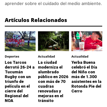
aprender sobre el cuidado del medio ambiente.
Artículos Relacionados
Deportes
Actualidad
Actualidad
Los Tarcos
La ciudad
Yerba Buena
derrotó 26-24 a
moderniza el
celebró el Día
Tucumán
alumbrado
del Niño con
Rugby con un
público en 2026
más de 1.300
triunfo de
con más de 70
asistentes en la
película en el
cuadras
Rotonda Pie del
cierre del
renovadas y
Cerro
Regional del
mejoras en el
NOA
tránsito