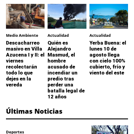
Medio Ambiente
Actualidad
Actualidad
Descacharreo
Quién es
Yerba Buena: el
masivo en Villa
Alejandro
lunes 10 de
Azucena I y II: el
Masmud, el
agosto llega
viernes
hombre
con cielo 100%
recolectarán
acusado de
cubierto, frío y
todo lo que
incendiar un
viento del este
dejes en la
predio tras
vereda
perder una
batalla legal de
12 años
Últimas Noticias
Deportes