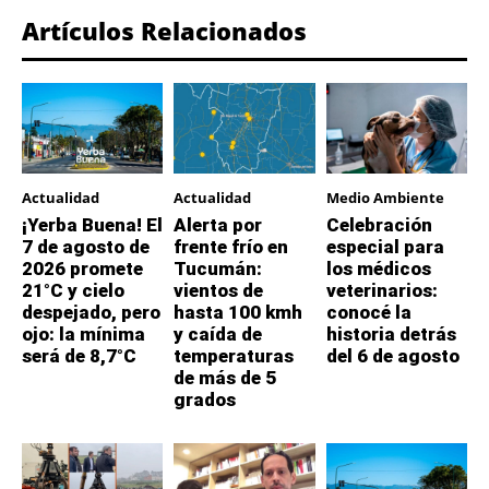
Artículos Relacionados
Actualidad
Actualidad
Medio Ambiente
¡Yerba Buena! El
Alerta por
Celebración
7 de agosto de
frente frío en
especial para
2026 promete
Tucumán:
los médicos
21°C y cielo
vientos de
veterinarios:
despejado, pero
hasta 100 kmh
conocé la
ojo: la mínima
y caída de
historia detrás
será de 8,7°C
temperaturas
del 6 de agosto
de más de 5
grados