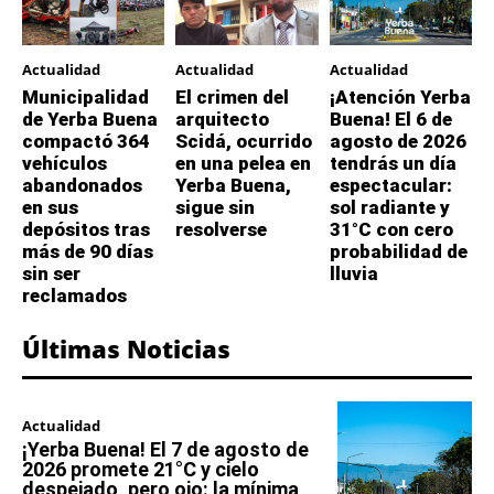
Actualidad
Actualidad
Actualidad
Municipalidad
El crimen del
¡Atención Yerba
de Yerba Buena
arquitecto
Buena! El 6 de
compactó 364
Scidá, ocurrido
agosto de 2026
vehículos
en una pelea en
tendrás un día
abandonados
Yerba Buena,
espectacular:
en sus
sigue sin
sol radiante y
depósitos tras
resolverse
31°C con cero
más de 90 días
probabilidad de
sin ser
lluvia
reclamados
Últimas Noticias
Actualidad
¡Yerba Buena! El 7 de agosto de
2026 promete 21°C y cielo
despejado, pero ojo: la mínima