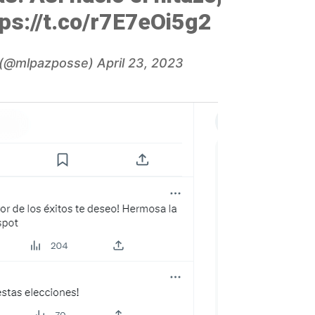
tps://t.co/r7E7eOi5g2
e (@mlpazposse)
April 23, 2023