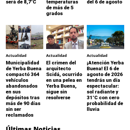
será de 8,7°C
temperaturas
del 6 de agosto
de más de 5
grados
Actualidad
Actualidad
Actualidad
Municipalidad
El crimen del
¡Atención Yerba
de Yerba Buena
arquitecto
Buena! El 6 de
compactó 364
Scidá, ocurrido
agosto de 2026
vehículos
en una pelea en
tendrás un día
abandonados
Yerba Buena,
espectacular:
en sus
sigue sin
sol radiante y
depósitos tras
resolverse
31°C con cero
más de 90 días
probabilidad de
sin ser
lluvia
reclamados
Últimas Noticias