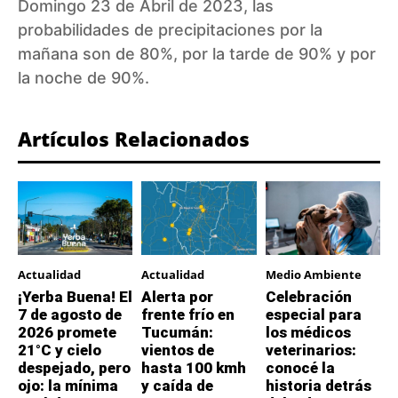
Domingo 23 de Abril de 2023, las
probabilidades de precipitaciones por la
mañana son de 80%, por la tarde de 90% y por
la noche de 90%.
Artículos Relacionados
Actualidad
Actualidad
Medio Ambiente
¡Yerba Buena! El
Alerta por
Celebración
7 de agosto de
frente frío en
especial para
2026 promete
Tucumán:
los médicos
21°C y cielo
vientos de
veterinarios:
despejado, pero
hasta 100 kmh
conocé la
ojo: la mínima
y caída de
historia detrás