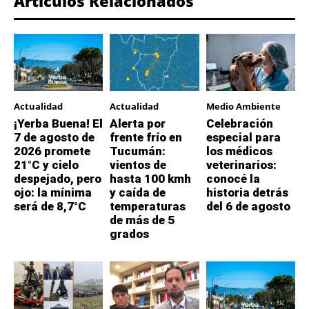
Artículos Relacionados
Actualidad
Actualidad
Medio Ambiente
¡Yerba Buena! El
Alerta por
Celebración
7 de agosto de
frente frío en
especial para
2026 promete
Tucumán:
los médicos
21°C y cielo
vientos de
veterinarios:
despejado, pero
hasta 100 kmh
conocé la
ojo: la mínima
y caída de
historia detrás
será de 8,7°C
temperaturas
del 6 de agosto
de más de 5
grados