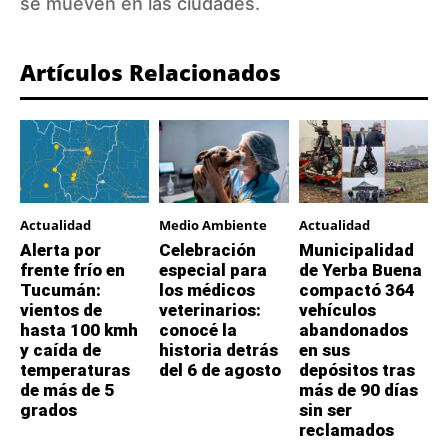
se mueven en las ciudades.
Artículos Relacionados
Actualidad
Medio Ambiente
Actualidad
Alerta por
Celebración
Municipalidad
frente frío en
especial para
de Yerba Buena
Tucumán:
los médicos
compactó 364
vientos de
veterinarios:
vehículos
hasta 100 kmh
conocé la
abandonados
y caída de
historia detrás
en sus
temperaturas
del 6 de agosto
depósitos tras
de más de 5
más de 90 días
grados
sin ser
reclamados