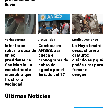
lluvia
Yerba Buena
Actualidad
Medio Ambiente
Intentaron
Cambios en
La Hoya tendrá
robar la casa de
ANSES: así
descacharreo
un ex
queda el
gratuito:
presidente de
cronograma de
cuándo es y qué
San Martín: la
cobro de
podés tirar para
escalofriante
agosto por el
frenar el
maniobra que
feriado del 17
dengue
frustró la
vecindad
Últimas Noticias