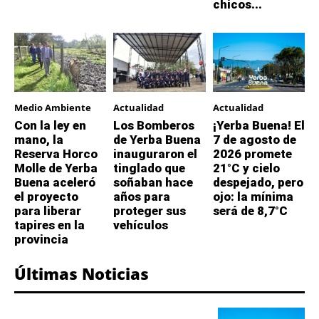
chicos...
Medio Ambiente
Actualidad
Actualidad
Con la ley en
Los Bomberos
¡Yerba Buena! El
mano, la
de Yerba Buena
7 de agosto de
Reserva Horco
inauguraron el
2026 promete
Molle de Yerba
tinglado que
21°C y cielo
Buena aceleró
soñaban hace
despejado, pero
el proyecto
años para
ojo: la mínima
para liberar
proteger sus
será de 8,7°C
tapires en la
vehículos
provincia
Últimas Noticias