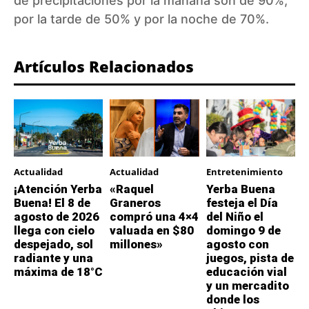
de precipitaciones por la mañana son de 90%,
por la tarde de 50% y por la noche de 70%.
Artículos Relacionados
Actualidad
Actualidad
Entretenimiento
¡Atención Yerba
«Raquel
Yerba Buena
Buena! El 8 de
Graneros
festeja el Día
agosto de 2026
compró una 4×4
del Niño el
llega con cielo
valuada en $80
domingo 9 de
despejado, sol
millones»
agosto con
radiante y una
juegos, pista de
máxima de 18°C
educación vial
y un mercadito
donde los