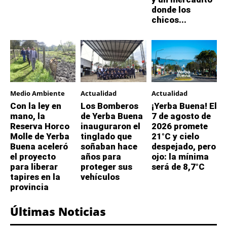
donde los
chicos...
Medio Ambiente
Actualidad
Actualidad
Con la ley en
Los Bomberos
¡Yerba Buena! El
mano, la
de Yerba Buena
7 de agosto de
Reserva Horco
inauguraron el
2026 promete
Molle de Yerba
tinglado que
21°C y cielo
Buena aceleró
soñaban hace
despejado, pero
el proyecto
años para
ojo: la mínima
para liberar
proteger sus
será de 8,7°C
tapires en la
vehículos
provincia
Últimas Noticias