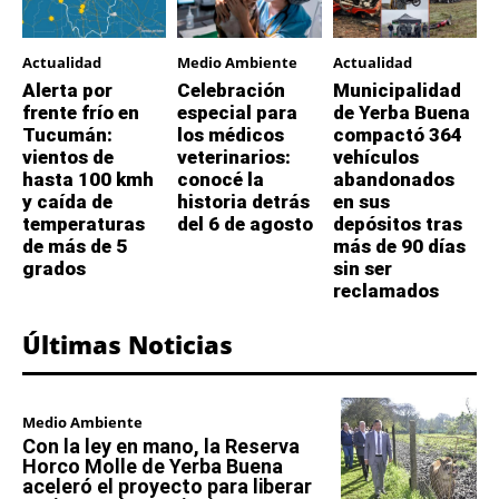
Actualidad
Medio Ambiente
Actualidad
Alerta por
Celebración
Municipalidad
frente frío en
especial para
de Yerba Buena
Tucumán:
los médicos
compactó 364
vientos de
veterinarios:
vehículos
hasta 100 kmh
conocé la
abandonados
y caída de
historia detrás
en sus
temperaturas
del 6 de agosto
depósitos tras
de más de 5
más de 90 días
grados
sin ser
reclamados
Últimas Noticias
Medio Ambiente
Con la ley en mano, la Reserva
Horco Molle de Yerba Buena
aceleró el proyecto para liberar