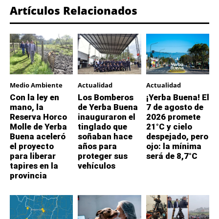
Artículos Relacionados
Medio Ambiente
Actualidad
Actualidad
Con la ley en
Los Bomberos
¡Yerba Buena! El
mano, la
de Yerba Buena
7 de agosto de
Reserva Horco
inauguraron el
2026 promete
Molle de Yerba
tinglado que
21°C y cielo
Buena aceleró
soñaban hace
despejado, pero
el proyecto
años para
ojo: la mínima
para liberar
proteger sus
será de 8,7°C
tapires en la
vehículos
provincia