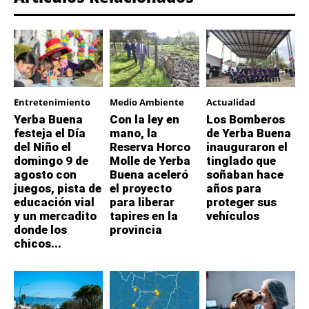
Entretenimiento
Medio Ambiente
Actualidad
Yerba Buena
Con la ley en
Los Bomberos
festeja el Día
mano, la
de Yerba Buena
del Niño el
Reserva Horco
inauguraron el
domingo 9 de
Molle de Yerba
tinglado que
agosto con
Buena aceleró
soñaban hace
juegos, pista de
el proyecto
años para
educación vial
para liberar
proteger sus
y un mercadito
tapires en la
vehículos
donde los
provincia
chicos...