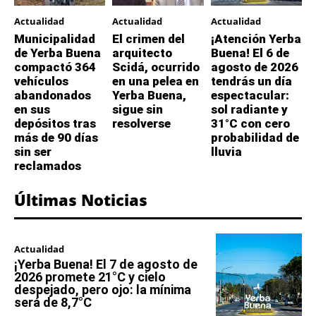
Actualidad
Actualidad
Actualidad
Municipalidad
El crimen del
¡Atención Yerba
de Yerba Buena
arquitecto
Buena! El 6 de
compactó 364
Scidá, ocurrido
agosto de 2026
vehículos
en una pelea en
tendrás un día
abandonados
Yerba Buena,
espectacular:
en sus
sigue sin
sol radiante y
depósitos tras
resolverse
31°C con cero
más de 90 días
probabilidad de
sin ser
lluvia
reclamados
Últimas Noticias
Actualidad
¡Yerba Buena! El 7 de agosto de
2026 promete 21°C y cielo
despejado, pero ojo: la mínima
será de 8,7°C