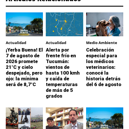
Actualidad
Actualidad
Medio Ambiente
¡Yerba Buena! El
Alerta por
Celebración
7 de agosto de
frente frío en
especial para
2026 promete
Tucumán:
los médicos
21°C y cielo
vientos de
veterinarios:
despejado, pero
hasta 100 kmh
conocé la
ojo: la mínima
y caída de
historia detrás
será de 8,7°C
temperaturas
del 6 de agosto
de más de 5
grados