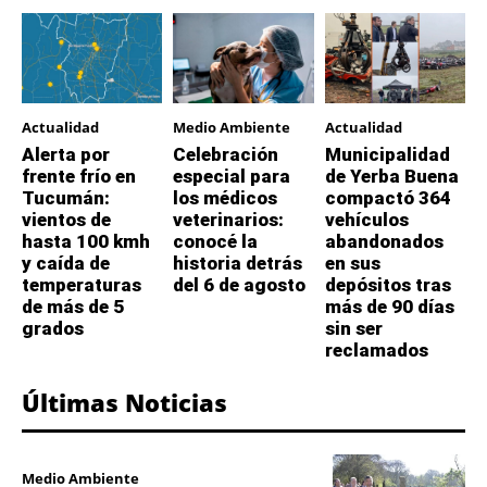
Actualidad
Medio Ambiente
Actualidad
Alerta por
Celebración
Municipalidad
frente frío en
especial para
de Yerba Buena
Tucumán:
los médicos
compactó 364
vientos de
veterinarios:
vehículos
hasta 100 kmh
conocé la
abandonados
y caída de
historia detrás
en sus
temperaturas
del 6 de agosto
depósitos tras
de más de 5
más de 90 días
grados
sin ser
reclamados
Últimas Noticias
Medio Ambiente