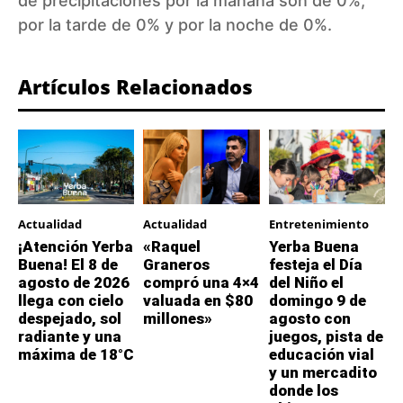
de precipitaciones por la mañana son de 0%,
por la tarde de 0% y por la noche de 0%.
Artículos Relacionados
Actualidad
Actualidad
Entretenimiento
¡Atención Yerba
«Raquel
Yerba Buena
Buena! El 8 de
Graneros
festeja el Día
agosto de 2026
compró una 4×4
del Niño el
llega con cielo
valuada en $80
domingo 9 de
despejado, sol
millones»
agosto con
radiante y una
juegos, pista de
máxima de 18°C
educación vial
y un mercadito
donde los