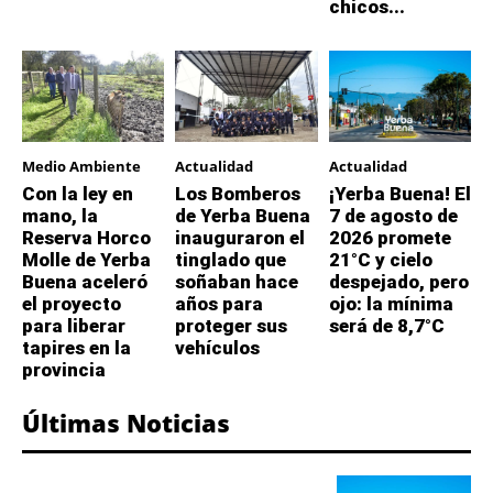
chicos...
Medio Ambiente
Actualidad
Actualidad
Con la ley en
Los Bomberos
¡Yerba Buena! El
mano, la
de Yerba Buena
7 de agosto de
Reserva Horco
inauguraron el
2026 promete
Molle de Yerba
tinglado que
21°C y cielo
Buena aceleró
soñaban hace
despejado, pero
el proyecto
años para
ojo: la mínima
para liberar
proteger sus
será de 8,7°C
tapires en la
vehículos
provincia
Últimas Noticias