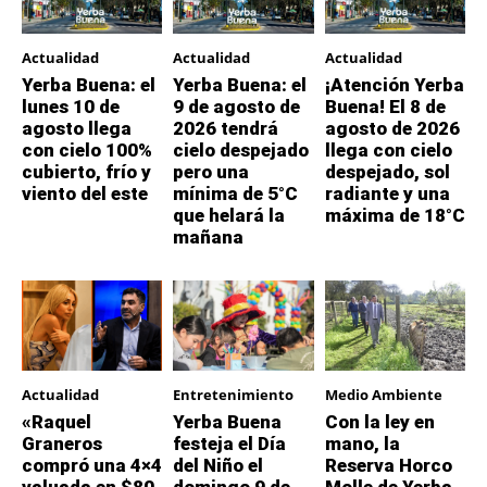
Actualidad
Actualidad
Actualidad
Yerba Buena: el
Yerba Buena: el
¡Atención Yerba
lunes 10 de
9 de agosto de
Buena! El 8 de
agosto llega
2026 tendrá
agosto de 2026
con cielo 100%
cielo despejado
llega con cielo
cubierto, frío y
pero una
despejado, sol
viento del este
mínima de 5°C
radiante y una
que helará la
máxima de 18°C
mañana
Actualidad
Entretenimiento
Medio Ambiente
«Raquel
Yerba Buena
Con la ley en
Graneros
festeja el Día
mano, la
compró una 4×4
del Niño el
Reserva Horco
valuada en $80
domingo 9 de
Molle de Yerba