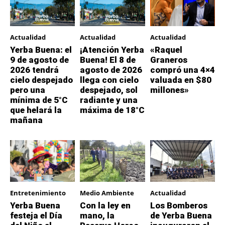
Actualidad
Actualidad
Actualidad
Yerba Buena: el
¡Atención Yerba
«Raquel
9 de agosto de
Buena! El 8 de
Graneros
2026 tendrá
agosto de 2026
compró una 4×4
cielo despejado
llega con cielo
valuada en $80
pero una
despejado, sol
millones»
mínima de 5°C
radiante y una
que helará la
máxima de 18°C
mañana
Entretenimiento
Medio Ambiente
Actualidad
Yerba Buena
Con la ley en
Los Bomberos
festeja el Día
mano, la
de Yerba Buena