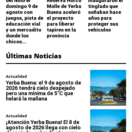
del Niño el
Reserva Horco
inauguraron el
domingo 9 de
Molle de Yerba
tinglado que
agosto con
Buena aceleró
soñaban hace
juegos, pista de
el proyecto
años para
educación vial
para liberar
proteger sus
y un mercadito
tapires en la
vehículos
donde los
provincia
chicos...
Últimas Noticias
Actualidad
Yerba Buena: el 9 de agosto de
2026 tendrá cielo despejado
pero una mínima de 5°C que
helará la mañana
Actualidad
¡Atención Yerba Buena! El 8 de
agosto de 2026 llega con cielo