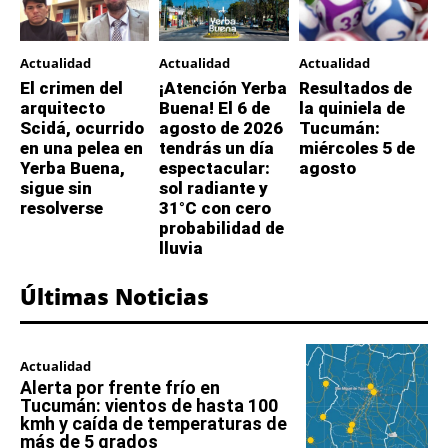
Actualidad
Actualidad
Actualidad
El crimen del
¡Atención Yerba
Resultados de
arquitecto
Buena! El 6 de
la quiniela de
Scidá, ocurrido
agosto de 2026
Tucumán:
en una pelea en
tendrás un día
miércoles 5 de
Yerba Buena,
espectacular:
agosto
sigue sin
sol radiante y
resolverse
31°C con cero
probabilidad de
lluvia
Últimas Noticias
Actualidad
Alerta por frente frío en
Tucumán: vientos de hasta 100
kmh y caída de temperaturas de
más de 5 grados