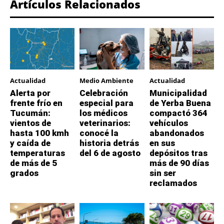
Artículos Relacionados
Actualidad
Medio Ambiente
Actualidad
Alerta por
Celebración
Municipalidad
frente frío en
especial para
de Yerba Buena
Tucumán:
los médicos
compactó 364
vientos de
veterinarios:
vehículos
hasta 100 kmh
conocé la
abandonados
y caída de
historia detrás
en sus
temperaturas
del 6 de agosto
depósitos tras
de más de 5
más de 90 días
grados
sin ser
reclamados