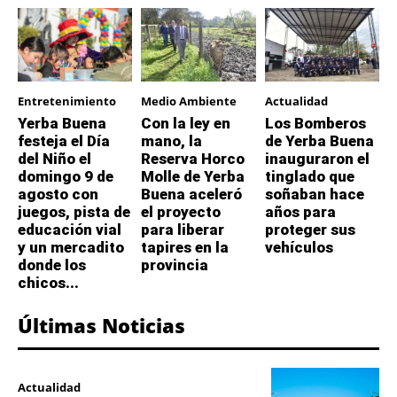
Entretenimiento
Medio Ambiente
Actualidad
Yerba Buena
Con la ley en
Los Bomberos
festeja el Día
mano, la
de Yerba Buena
del Niño el
Reserva Horco
inauguraron el
domingo 9 de
Molle de Yerba
tinglado que
agosto con
Buena aceleró
soñaban hace
juegos, pista de
el proyecto
años para
educación vial
para liberar
proteger sus
y un mercadito
tapires en la
vehículos
donde los
provincia
chicos...
Últimas Noticias
Actualidad