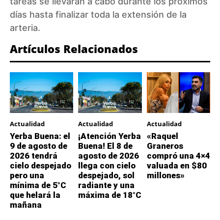
tareas se llevarán a cabo durante los próximos
días hasta finalizar toda la extensión de la
arteria.
Artículos Relacionados
Actualidad
Actualidad
Actualidad
Yerba Buena: el
¡Atención Yerba
«Raquel
9 de agosto de
Buena! El 8 de
Graneros
2026 tendrá
agosto de 2026
compró una 4×4
cielo despejado
llega con cielo
valuada en $80
pero una
despejado, sol
millones»
mínima de 5°C
radiante y una
que helará la
máxima de 18°C
mañana