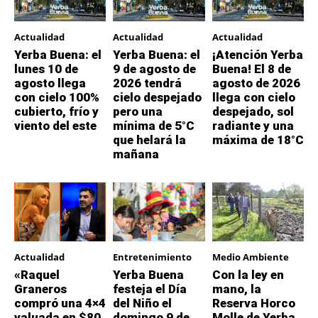
Actualidad
Actualidad
Actualidad
Yerba Buena: el
Yerba Buena: el
¡Atención Yerba
lunes 10 de
9 de agosto de
Buena! El 8 de
agosto llega
2026 tendrá
agosto de 2026
con cielo 100%
cielo despejado
llega con cielo
cubierto, frío y
pero una
despejado, sol
viento del este
mínima de 5°C
radiante y una
que helará la
máxima de 18°C
mañana
Actualidad
Entretenimiento
Medio Ambiente
«Raquel
Yerba Buena
Con la ley en
Graneros
festeja el Día
mano, la
compró una 4×4
del Niño el
Reserva Horco
valuada en $80
domingo 9 de
Molle de Yerba