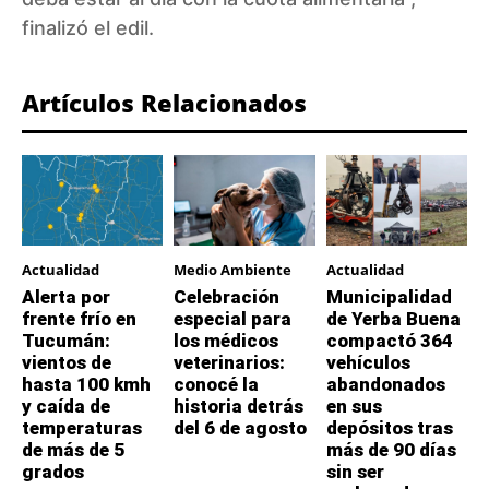
finalizó el edil.
Artículos Relacionados
Actualidad
Medio Ambiente
Actualidad
Alerta por
Celebración
Municipalidad
frente frío en
especial para
de Yerba Buena
Tucumán:
los médicos
compactó 364
vientos de
veterinarios:
vehículos
hasta 100 kmh
conocé la
abandonados
y caída de
historia detrás
en sus
temperaturas
del 6 de agosto
depósitos tras
de más de 5
más de 90 días
grados
sin ser