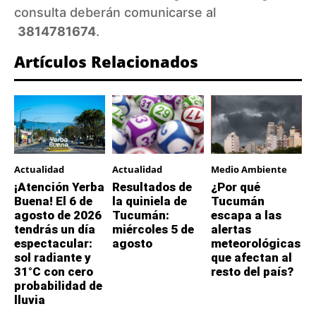
consulta deberán comunicarse al
3814781674
.
Artículos Relacionados
Actualidad
Actualidad
Medio Ambiente
¡Atención Yerba
Resultados de
¿Por qué
Buena! El 6 de
la quiniela de
Tucumán
agosto de 2026
Tucumán:
escapa a las
tendrás un día
miércoles 5 de
alertas
espectacular:
agosto
meteorológicas
sol radiante y
que afectan al
31°C con cero
resto del país?
probabilidad de
lluvia