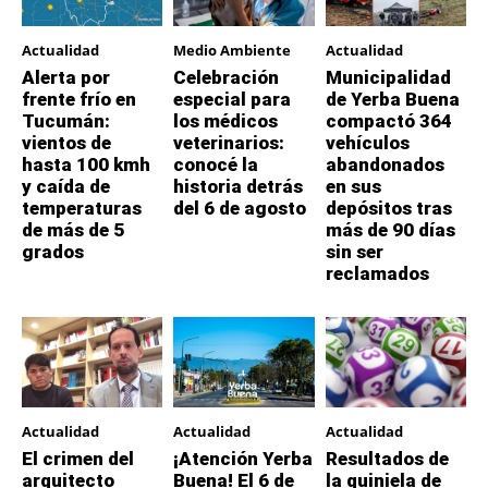
Actualidad
Medio Ambiente
Actualidad
Alerta por
Celebración
Municipalidad
frente frío en
especial para
de Yerba Buena
Tucumán:
los médicos
compactó 364
vientos de
veterinarios:
vehículos
hasta 100 kmh
conocé la
abandonados
y caída de
historia detrás
en sus
temperaturas
del 6 de agosto
depósitos tras
de más de 5
más de 90 días
grados
sin ser
reclamados
Actualidad
Actualidad
Actualidad
El crimen del
¡Atención Yerba
Resultados de
arquitecto
Buena! El 6 de
la quiniela de