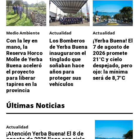
Medio Ambiente
Actualidad
Actualidad
Con la ley en
Los Bomberos
¡Yerba Buena! El
mano, la
de Yerba Buena
7 de agosto de
Reserva Horco
inauguraron el
2026 promete
Molle de Yerba
tinglado que
21°C y cielo
Buena aceleró
soñaban hace
despejado, pero
el proyecto
años para
ojo: la mínima
para liberar
proteger sus
será de 8,7°C
tapires en la
vehículos
provincia
Últimas Noticias
Actualidad
¡Atención Yerba Buena! El 8 de