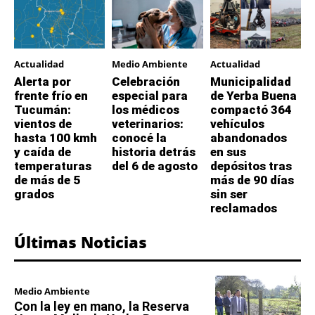
Actualidad
Medio Ambiente
Actualidad
Alerta por
Celebración
Municipalidad
frente frío en
especial para
de Yerba Buena
Tucumán:
los médicos
compactó 364
vientos de
veterinarios:
vehículos
hasta 100 kmh
conocé la
abandonados
y caída de
historia detrás
en sus
temperaturas
del 6 de agosto
depósitos tras
de más de 5
más de 90 días
grados
sin ser
reclamados
Últimas Noticias
Medio Ambiente
Con la ley en mano, la Reserva