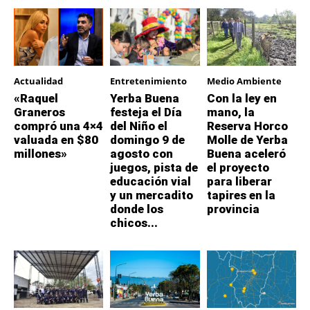
Actualidad
Entretenimiento
Medio Ambiente
«Raquel
Yerba Buena
Con la ley en
Graneros
festeja el Día
mano, la
compró una 4×4
del Niño el
Reserva Horco
valuada en $80
domingo 9 de
Molle de Yerba
millones»
agosto con
Buena aceleró
juegos, pista de
el proyecto
educación vial
para liberar
y un mercadito
tapires en la
donde los
provincia
chicos...