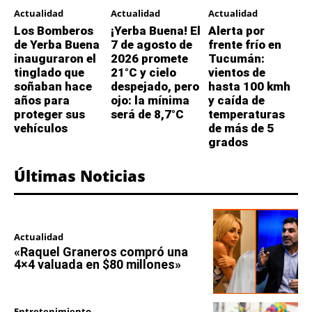
Actualidad
Actualidad
Actualidad
Los Bomberos
¡Yerba Buena! El
Alerta por
de Yerba Buena
7 de agosto de
frente frío en
inauguraron el
2026 promete
Tucumán:
tinglado que
21°C y cielo
vientos de
soñaban hace
despejado, pero
hasta 100 kmh
años para
ojo: la mínima
y caída de
proteger sus
será de 8,7°C
temperaturas
vehículos
de más de 5
grados
Últimas Noticias
Actualidad
«Raquel Graneros compró una
4×4 valuada en $80 millones»
Entretenimiento