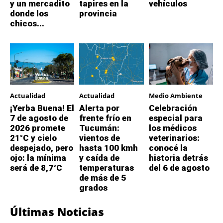
y un mercadito
tapires en la
vehículos
donde los
provincia
chicos...
Actualidad
Actualidad
Medio Ambiente
¡Yerba Buena! El
Alerta por
Celebración
7 de agosto de
frente frío en
especial para
2026 promete
Tucumán:
los médicos
21°C y cielo
vientos de
veterinarios:
despejado, pero
hasta 100 kmh
conocé la
ojo: la mínima
y caída de
historia detrás
será de 8,7°C
temperaturas
del 6 de agosto
de más de 5
grados
Últimas Noticias