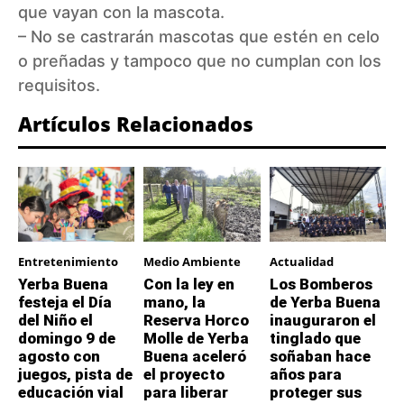
que vayan con la mascota.
– No se castrarán mascotas que estén en celo
o preñadas y tampoco que no cumplan con los
requisitos.
Artículos Relacionados
Entretenimiento
Medio Ambiente
Actualidad
Yerba Buena
Con la ley en
Los Bomberos
festeja el Día
mano, la
de Yerba Buena
del Niño el
Reserva Horco
inauguraron el
domingo 9 de
Molle de Yerba
tinglado que
agosto con
Buena aceleró
soñaban hace
juegos, pista de
el proyecto
años para
educación vial
para liberar
proteger sus