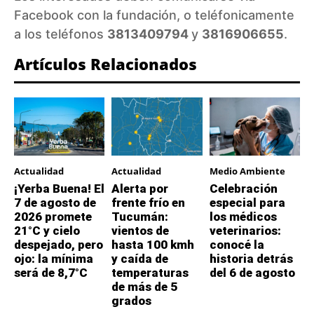
Facebook
con la fundación, o teléfonicamente
a los teléfonos
3813409794
y
3816906655
.
Artículos Relacionados
Actualidad
Actualidad
Medio Ambiente
¡Yerba Buena! El
Alerta por
Celebración
7 de agosto de
frente frío en
especial para
2026 promete
Tucumán:
los médicos
21°C y cielo
vientos de
veterinarios:
despejado, pero
hasta 100 kmh
conocé la
ojo: la mínima
y caída de
historia detrás
será de 8,7°C
temperaturas
del 6 de agosto
de más de 5
grados