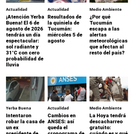
Actualidad
Actualidad
Medio Ambiente
¡Atención Yerba
Resultados de
¿Por qué
Buena! El 6 de
la quiniela de
Tucumán
agosto de 2026
Tucumán:
escapa a las
tendrás un día
miércoles 5 de
alertas
espectacular:
agosto
meteorológicas
sol radiante y
que afectan al
31°C con cero
resto del país?
probabilidad de
lluvia
Yerba Buena
Actualidad
Medio Ambiente
Intentaron
Cambios en
La Hoya tendrá
robar la casa de
ANSES: así
descacharreo
un ex
queda el
gratuito:
presidente de
cronograma de
cuándo es y qué