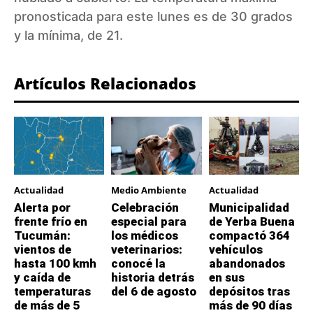
pronosticada para este lunes es de 30 grados
y la mínima, de 21.
Artículos Relacionados
Actualidad
Medio Ambiente
Actualidad
Alerta por
Celebración
Municipalidad
frente frío en
especial para
de Yerba Buena
Tucumán:
los médicos
compactó 364
vientos de
veterinarios:
vehículos
hasta 100 kmh
conocé la
abandonados
y caída de
historia detrás
en sus
temperaturas
del 6 de agosto
depósitos tras
de más de 5
más de 90 días