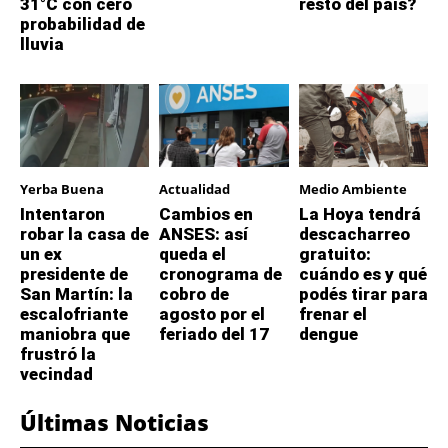
31°C con cero
resto del país?
probabilidad de
lluvia
Yerba Buena
Actualidad
Medio Ambiente
Intentaron
Cambios en
La Hoya tendrá
robar la casa de
ANSES: así
descacharreo
un ex
queda el
gratuito:
presidente de
cronograma de
cuándo es y qué
San Martín: la
cobro de
podés tirar para
escalofriante
agosto por el
frenar el
maniobra que
feriado del 17
dengue
frustró la
vecindad
Últimas Noticias