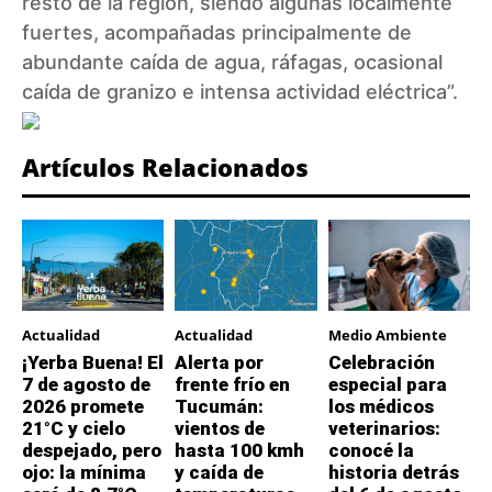
resto de la región, siendo algunas localmente
fuertes, acompañadas principalmente de
abundante caída de agua, ráfagas, ocasional
caída de granizo e intensa actividad eléctrica”.
Artículos Relacionados
Actualidad
Actualidad
Medio Ambiente
¡Yerba Buena! El
Alerta por
Celebración
7 de agosto de
frente frío en
especial para
2026 promete
Tucumán:
los médicos
21°C y cielo
vientos de
veterinarios:
despejado, pero
hasta 100 kmh
conocé la
ojo: la mínima
y caída de
historia detrás