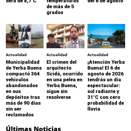
será de 8,7°C
temperaturas
del 6 de agosto
de más de 5
grados
Actualidad
Actualidad
Actualidad
Municipalidad
El crimen del
¡Atención Yerba
de Yerba Buena
arquitecto
Buena! El 6 de
compactó 364
Scidá, ocurrido
agosto de 2026
vehículos
en una pelea en
tendrás un día
abandonados
Yerba Buena,
espectacular:
en sus
sigue sin
sol radiante y
depósitos tras
resolverse
31°C con cero
más de 90 días
probabilidad de
sin ser
lluvia
reclamados
Últimas Noticias