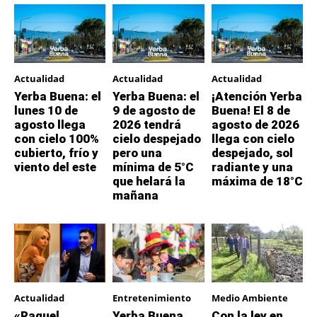
Actualidad
Actualidad
Actualidad
Yerba Buena: el
Yerba Buena: el
¡Atención Yerba
lunes 10 de
9 de agosto de
Buena! El 8 de
agosto llega
2026 tendrá
agosto de 2026
con cielo 100%
cielo despejado
llega con cielo
cubierto, frío y
pero una
despejado, sol
viento del este
mínima de 5°C
radiante y una
que helará la
máxima de 18°C
mañana
Actualidad
Entretenimiento
Medio Ambiente
«Raquel
Yerba Buena
Con la ley en