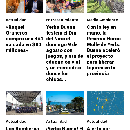
Actualidad
Entretenimiento
Medio Ambiente
«Raquel
Yerba Buena
Con la ley en
Graneros
festeja el Día
mano, la
compró una 4×4
del Niño el
Reserva Horco
valuada en $80
domingo 9 de
Molle de Yerba
millones»
agosto con
Buena aceleró
juegos, pista de
el proyecto
educación vial
para liberar
y un mercadito
tapires en la
donde los
provincia
chicos...
Actualidad
Actualidad
Actualidad
Los Bomberos
¡Yerba Buena! El
Alerta por