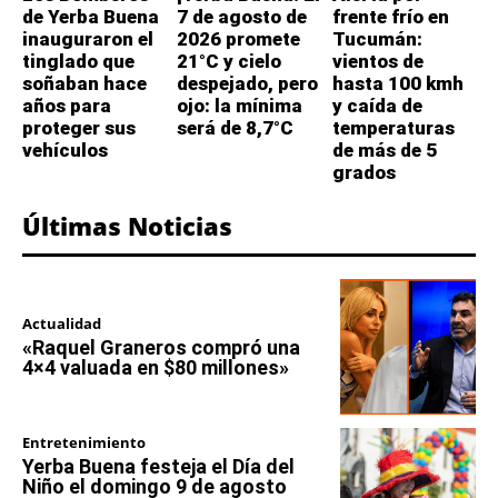
de Yerba Buena
7 de agosto de
frente frío en
inauguraron el
2026 promete
Tucumán:
tinglado que
21°C y cielo
vientos de
soñaban hace
despejado, pero
hasta 100 kmh
años para
ojo: la mínima
y caída de
proteger sus
será de 8,7°C
temperaturas
vehículos
de más de 5
grados
Últimas Noticias
Actualidad
«Raquel Graneros compró una
4×4 valuada en $80 millones»
Entretenimiento
Yerba Buena festeja el Día del
Niño el domingo 9 de agosto