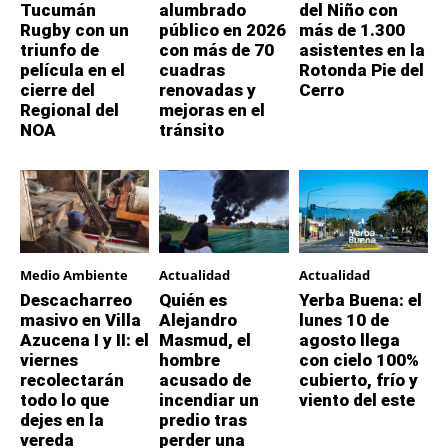
Tucumán
alumbrado
del Niño con
Rugby con un
público en 2026
más de 1.300
triunfo de
con más de 70
asistentes en la
película en el
cuadras
Rotonda Pie del
cierre del
renovadas y
Cerro
Regional del
mejoras en el
NOA
tránsito
Medio Ambiente
Actualidad
Actualidad
Descacharreo
Quién es
Yerba Buena: el
masivo en Villa
Alejandro
lunes 10 de
Azucena I y II: el
Masmud, el
agosto llega
viernes
hombre
con cielo 100%
recolectarán
acusado de
cubierto, frío y
todo lo que
incendiar un
viento del este
dejes en la
predio tras
vereda
perder una