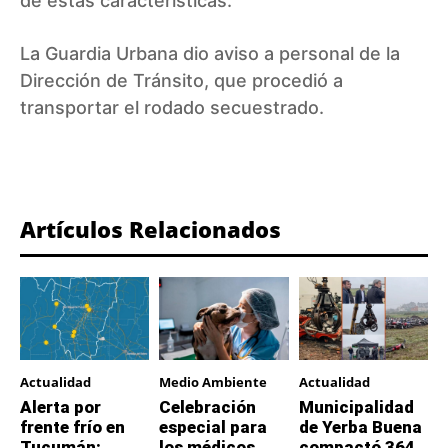
de estas características.
La Guardia Urbana dio aviso a personal de la
Dirección de Tránsito, que procedió a
transportar el rodado secuestrado.
Artículos Relacionados
Actualidad
Medio Ambiente
Actualidad
Alerta por
Celebración
Municipalidad
frente frío en
especial para
de Yerba Buena
Tucumán:
los médicos
compactó 364