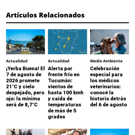
Artículos Relacionados
Actualidad
Actualidad
Medio Ambiente
¡Yerba Buena! El
Alerta por
Celebración
7 de agosto de
frente frío en
especial para
2026 promete
Tucumán:
los médicos
21°C y cielo
vientos de
veterinarios:
despejado, pero
hasta 100 kmh
conocé la
ojo: la mínima
y caída de
historia detrás
será de 8,7°C
temperaturas
del 6 de agosto
de más de 5
grados