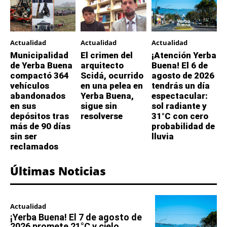
Actualidad
Actualidad
Actualidad
Municipalidad
El crimen del
¡Atención Yerba
de Yerba Buena
arquitecto
Buena! El 6 de
compactó 364
Scidá, ocurrido
agosto de 2026
vehículos
en una pelea en
tendrás un día
abandonados
Yerba Buena,
espectacular:
en sus
sigue sin
sol radiante y
depósitos tras
resolverse
31°C con cero
más de 90 días
probabilidad de
sin ser
lluvia
reclamados
Últimas Noticias
Actualidad
¡Yerba Buena! El 7 de agosto de
2026 promete 21°C y cielo