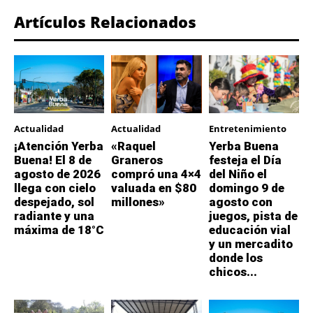
Artículos Relacionados
Actualidad
Actualidad
Entretenimiento
¡Atención Yerba
«Raquel
Yerba Buena
Buena! El 8 de
Graneros
festeja el Día
agosto de 2026
compró una 4×4
del Niño el
llega con cielo
valuada en $80
domingo 9 de
despejado, sol
millones»
agosto con
radiante y una
juegos, pista de
máxima de 18°C
educación vial
y un mercadito
donde los
chicos...