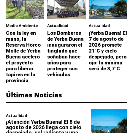
Medio Ambiente
Actualidad
Actualidad
Con la ley en
Los Bomberos
¡Yerba Buena! El
mano, la
de Yerba Buena
7 de agosto de
Reserva Horco
inauguraron el
2026 promete
Molle de Yerba
tinglado que
21°C y cielo
Buena aceleró
soñaban hace
despejado, pero
el proyecto
años para
ojo: la mínima
para liberar
proteger sus
será de 8,7°C
tapires en la
vehículos
provincia
Últimas Noticias
Actualidad
¡Atención Yerba Buena! El 8 de
agosto de 2026 llega con cielo
despejado, sol radiante y una