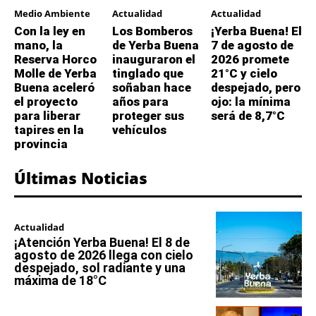
Medio Ambiente
Actualidad
Actualidad
Con la ley en
Los Bomberos
¡Yerba Buena! El
mano, la
de Yerba Buena
7 de agosto de
Reserva Horco
inauguraron el
2026 promete
Molle de Yerba
tinglado que
21°C y cielo
Buena aceleró
soñaban hace
despejado, pero
el proyecto
años para
ojo: la mínima
para liberar
proteger sus
será de 8,7°C
tapires en la
vehículos
provincia
Últimas Noticias
Actualidad
¡Atención Yerba Buena! El 8 de
agosto de 2026 llega con cielo
despejado, sol radiante y una
máxima de 18°C