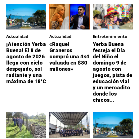
Actualidad
Actualidad
Entretenimiento
¡Atención Yerba
«Raquel
Yerba Buena
Buena! El 8 de
Graneros
festeja el Día
agosto de 2026
compró una 4×4
del Niño el
llega con cielo
valuada en $80
domingo 9 de
despejado, sol
millones»
agosto con
radiante y una
juegos, pista de
máxima de 18°C
educación vial
y un mercadito
donde los
chicos...