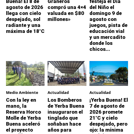
Buena! El 8 de
Graneros
festeja el Día
agosto de 2026
compró una 4×4
del Niño el
llega con cielo
valuada en $80
domingo 9 de
despejado, sol
millones»
agosto con
radiante y una
juegos, pista de
máxima de 18°C
educación vial
y un mercadito
donde los
chicos...
Medio Ambiente
Actualidad
Actualidad
Con la ley en
Los Bomberos
¡Yerba Buena! El
mano, la
de Yerba Buena
7 de agosto de
Reserva Horco
inauguraron el
2026 promete
Molle de Yerba
tinglado que
21°C y cielo
Buena aceleró
soñaban hace
despejado, pero
el proyecto
años para
ojo: la mínima