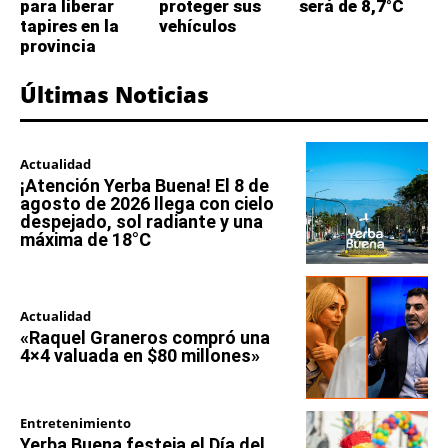
para liberar
proteger sus
será de 8,7°C
tapires en la
vehículos
provincia
Últimas Noticias
Actualidad
¡Atención Yerba Buena! El 8 de
agosto de 2026 llega con cielo
despejado, sol radiante y una
máxima de 18°C
Actualidad
«Raquel Graneros compró una
4×4 valuada en $80 millones»
Entretenimiento
Yerba Buena festeja el Día del