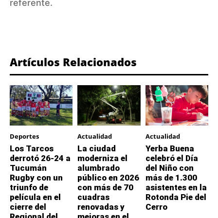
referente.
Artículos Relacionados
Deportes
Actualidad
Actualidad
Los Tarcos
La ciudad
Yerba Buena
derrotó 26-24 a
moderniza el
celebró el Día
Tucumán
alumbrado
del Niño con
Rugby con un
público en 2026
más de 1.300
triunfo de
con más de 70
asistentes en la
película en el
cuadras
Rotonda Pie del
cierre del
renovadas y
Cerro
Regional del
mejoras en el