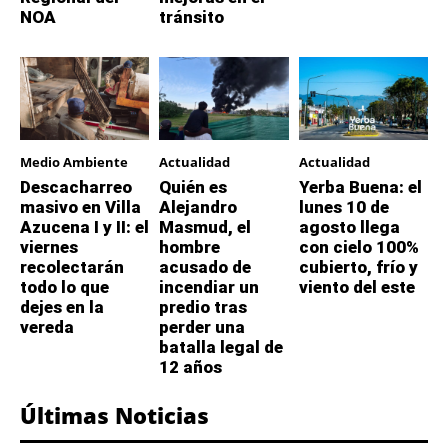
NOA
tránsito
Medio Ambiente
Actualidad
Actualidad
Descacharreo
Quién es
Yerba Buena: el
masivo en Villa
Alejandro
lunes 10 de
Azucena I y II: el
Masmud, el
agosto llega
viernes
hombre
con cielo 100%
recolectarán
acusado de
cubierto, frío y
todo lo que
incendiar un
viento del este
dejes en la
predio tras
vereda
perder una
batalla legal de
12 años
Últimas Noticias