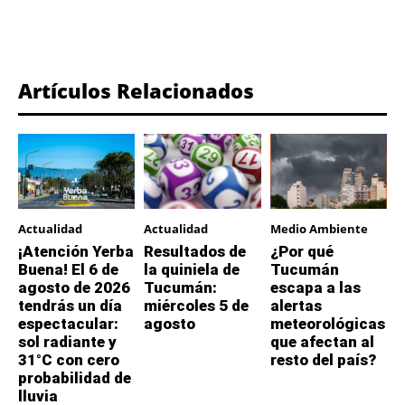
Artículos Relacionados
Actualidad
Actualidad
Medio Ambiente
¡Atención Yerba
Resultados de
¿Por qué
Buena! El 6 de
la quiniela de
Tucumán
agosto de 2026
Tucumán:
escapa a las
tendrás un día
miércoles 5 de
alertas
espectacular:
agosto
meteorológicas
sol radiante y
que afectan al
31°C con cero
resto del país?
probabilidad de
lluvia