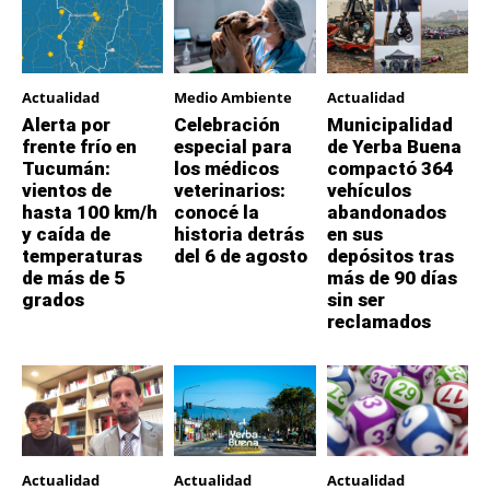
Actualidad
Medio Ambiente
Actualidad
Alerta por
Celebración
Municipalidad
frente frío en
especial para
de Yerba Buena
Tucumán:
los médicos
compactó 364
vientos de
veterinarios:
vehículos
hasta 100 km/h
conocé la
abandonados
y caída de
historia detrás
en sus
temperaturas
del 6 de agosto
depósitos tras
de más de 5
más de 90 días
grados
sin ser
reclamados
Actualidad
Actualidad
Actualidad